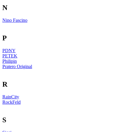
N
Nino Fascino
P
PDNY
PETEK
Philipin
Pratero Original
R
RainCity
RockFeld
S