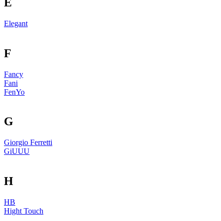
E
Elegant
F
Fancy
Fani
FenYo
G
Giorgio Ferretti
GiUUU
H
HB
Hight Touch