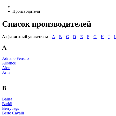
Производители
Список производителей
Алфавитный указатель:
A
B
C
D
E
F
G
H
J
L
A
Adriano Ferroro
Alliance
Alon
Arm
B
Balisa
Barkli
Berrybags
Berto Cavalli