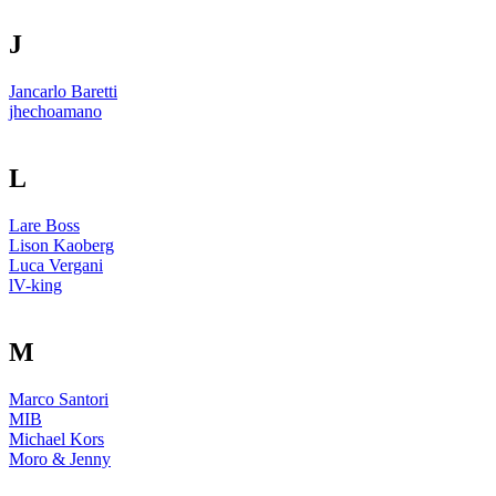
J
Jancarlo Baretti
jhechoamano
L
Lare Boss
Lison Kaoberg
Luca Vergani
lV-king
M
Marco Santori
MIB
Michael Kors
Moro & Jenny