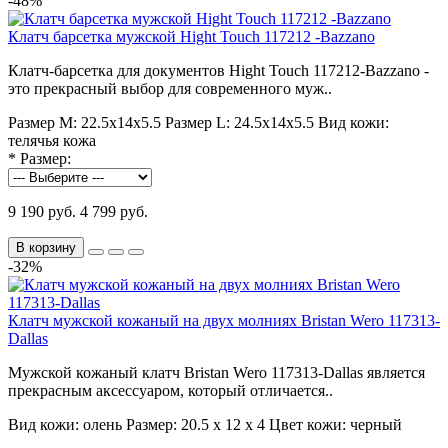
-48%
Клатч барсетка мужской Hight Touch 117212 -Bazzano
Клатч-барсетка для документов Hight Touch 117212-Bazzano -
это прекрасный выбор для современного муж..
Размер M:
22.5х14х5.5
Размер L:
24.5х14х5.5
Вид кожи:
телячья кожа
*
Размер:
9 190 руб.
4 799 руб.
В корзину
-32%
Клатч мужской кожаный на двух молниях Bristan Wero 117313-
Dallas
Мужской кожаный клатч Bristan Wero 117313-Dallas является
прекрасным аксессуаром, который отличается..
Вид кожи:
олень
Размер:
20.5 х 12 х 4
Цвет кожи:
черный